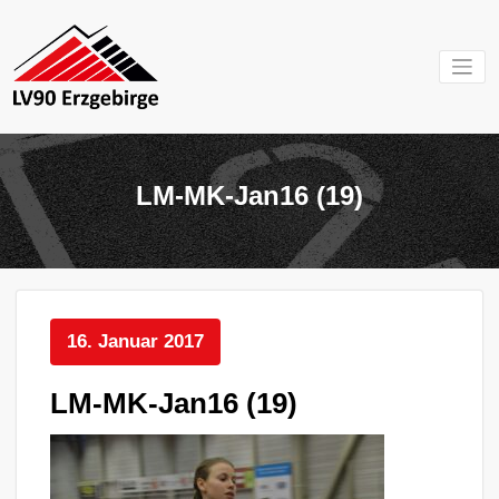
Zum
Inhalt
springen
Mein Verein im
LV 90
Erzgebirge
Erzgebirg
LM-MK-Jan16 (19)
e.V.
16. Januar 2017
LM-MK-Jan16 (19)