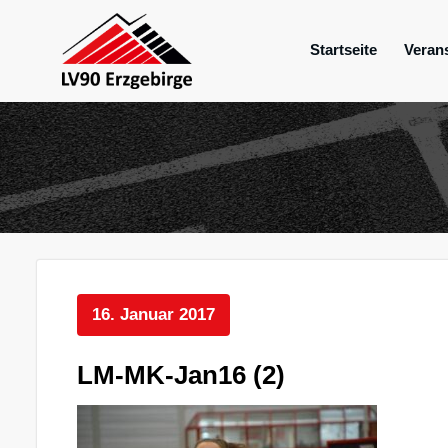
Zum
Inhalt
Startseite
Veran
springen
Mein Verein im Erzgebirge
LV 90 Erzgebir
16. Januar 2017
LM-MK-Jan16 (2)