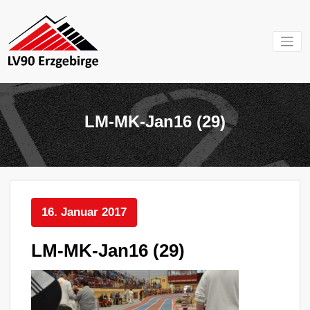
Zum
Inhalt
springen
Mein Verein im
LV 90
Erzgebirge
Erzgebirg
LM-MK-Jan16 (29)
e.V.
16. Januar 2017
LM-MK-Jan16 (29)