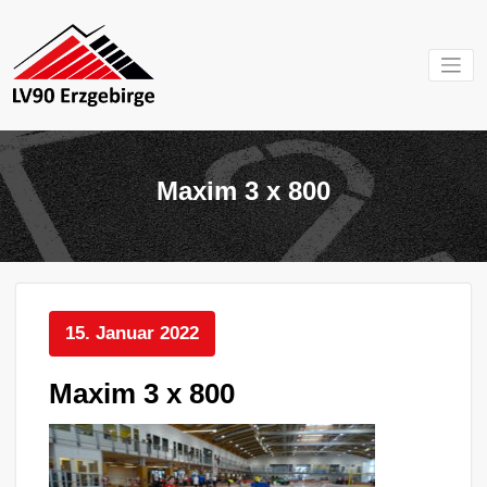
Zum
Inhalt
springen
Mein Verein im
LV 90
Erzgebirge
Erzgebirg
Maxim 3 x 800
e.V.
15. Januar 2022
Maxim 3 x 800