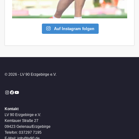
Auf Instagram folgen
© 2026 - LV 90 Erzgebirge e.V.
Instagram
Facebook
YouTube
Kontakt
LV 90 Erzgebirge e.V.
Kemtauer Straße 27
09423 Gelenau/Erzgebirge
Telefon: 037297 7195
E-Mail: info@lv90.de