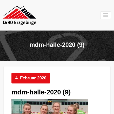
Zum
Inhalt
springen
Mein Verein im
LV 90
Erzgebirge
Erzgebirg
mdm-halle-2020 (9)
e.V.
4. Februar 2020
mdm-halle-2020 (9)