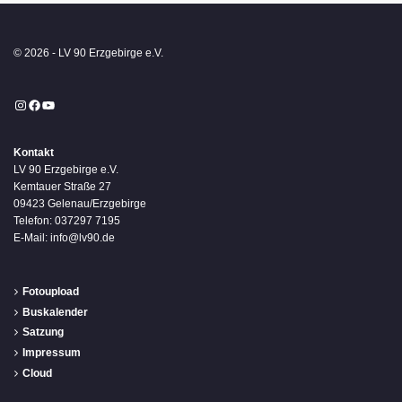
© 2026 - LV 90 Erzgebirge e.V.
Instagram
Facebook
YouTube
Kontakt
LV 90 Erzgebirge e.V.
Kemtauer Straße 27
09423 Gelenau/Erzgebirge
Telefon: 037297 7195
E-Mail: info@lv90.de
Fotoupload
Buskalender
Satzung
Impressum
Cloud