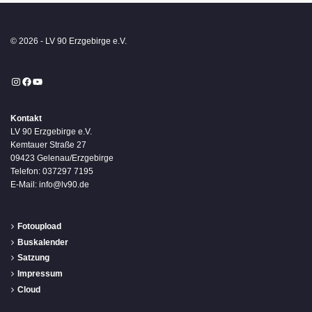
© 2026 - LV 90 Erzgebirge e.V.
Instagram
Facebook
YouTube
Kontakt
LV 90 Erzgebirge e.V.
Kemtauer Straße 27
09423 Gelenau/Erzgebirge
Telefon: 037297 7195
E-Mail: info@lv90.de
Fotoupload
Buskalender
Satzung
Impressum
Cloud