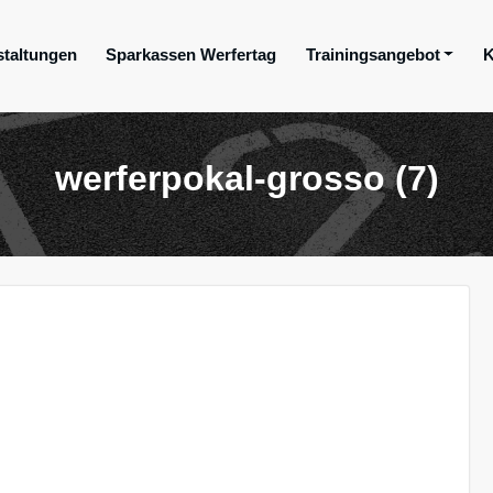
staltungen
Sparkassen Werfertag
Trainingsangebot
K
ge e.V.
werferpokal-grosso (7)