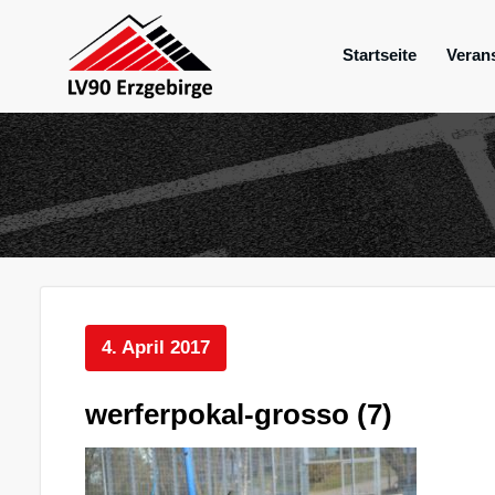
Zum
Inhalt
Startseite
Veran
springen
Mein Verein im Erzgebirge
LV 90 Erzgebir
4. April 2017
werferpokal-grosso (7)