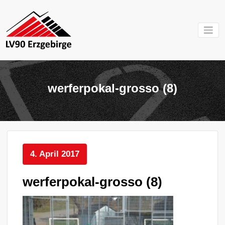
Zum
Inhalt
springen
Mein Verein im
LV 90
Erzgebirge
Erzgebirg
werferpokal-grosso (8)
e.V.
4. April 2017
werferpokal-grosso (8)