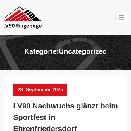
Zum
Inhalt
springen
Mein Verein im
LV 90
Erzgebirge
Erzgebirg
Kategorie:Uncategorized
e.V.
23. September 2025
LV90 Nachwuchs glänzt beim
Sportfest in
Ehrenfriedersdorf