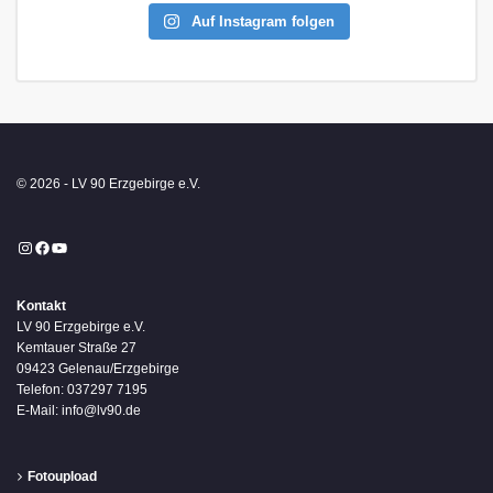
Auf Instagram folgen
© 2026 - LV 90 Erzgebirge e.V.
Instagram
Facebook
YouTube
Kontakt
LV 90 Erzgebirge e.V.
Kemtauer Straße 27
09423 Gelenau/Erzgebirge
Telefon: 037297 7195
E-Mail: info@lv90.de
Fotoupload