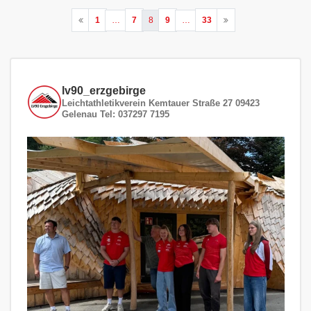
Seitennummerierung
1
…
7
8
9
…
33
der
Beiträge
lv90_erzgebirge
Leichtathletikverein
Kemtauer Straße 27
09423
Gelenau
Tel: 037297 7195