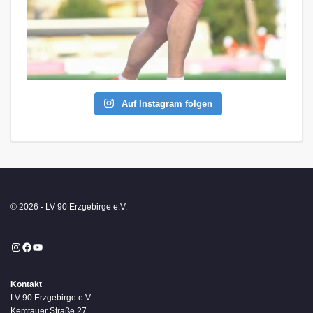
Auf Instagram folgen
© 2026 - LV 90 Erzgebirge e.V.
Instagram
Facebook
YouTube
Kontakt
LV 90 Erzgebirge e.V.
Kemtauer Straße 27