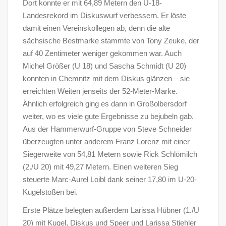
Dort konnte er mit 64,89 Metern den U-18-
Landesrekord im Diskuswurf verbessern. Er löste
damit einen Vereinskollegen ab, denn die alte
sächsische Bestmarke stammte von Tony Zeuke, der
auf 40 Zentimeter weniger gekommen war. Auch
Michel Größer (U 18) und Sascha Schmidt (U 20)
konnten in Chemnitz mit dem Diskus glänzen – sie
erreichten Weiten jenseits der 52-Meter-Marke.
Ähnlich erfolgreich ging es dann in Großolbersdorf
weiter, wo es viele gute Ergebnisse zu bejubeln gab.
Aus der Hammerwurf-Gruppe von Steve Schneider
überzeugten unter anderem Franz Lorenz mit einer
Siegerweite von 54,81 Metern sowie Rick Schlömilch
(2./U 20) mit 49,27 Metern. Einen weiteren Sieg
steuerte Marc-Aurel Loibl dank seiner 17,80 im U-20-
Kugelstoßen bei.
Erste Plätze belegten außerdem Larissa Hübner (1./U
20) mit Kugel, Diskus und Speer und Larissa Stiehler