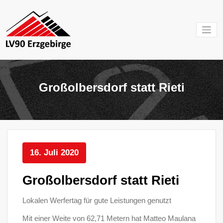
Zum
Inhalt
springen
Mein Verein im
LV 90
Erzgebirge
Erzgebirg
Großolbersdorf statt Rieti
e.V.
16. Juli 2020
Großolbersdorf statt Rieti
Lokalen Werfertag für gute Leistungen genutzt
Mit einer Weite von 62,71 Metern hat Matteo Maulana